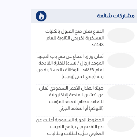
مشاركات شائعة
الدفاع تعلن فتح القبول بالكليات
العسكرية لخريجي الثانوية للعام
1448هـ
تُعلن وزارة الدفاع عن فتح باب التجنيد
الموحد (رجال / نساء) للفترة القادمة
لعام ١٤٤٧هـ، للوظائف العسكرية من
رتبة (جندي) حتى(رقيب)
هيئة الهلال الأحمر السعودي تُعلن
عن تدشين المنصة إلالكترونية
للتعاقد بنظام التعاقد المؤقت
(اللوكم) أو التعاقد الجزئي
الخطوط الجوية السعودية أعلنت عن
بدء التقديم في برنامج التدريب
التعاوني تدرَّب لطلاب وطالبات