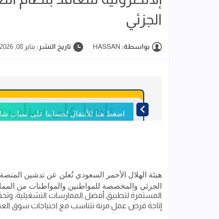
الجزئي
بواسطة:
HASSAN
تاريخ النشر:
يناير 08, 2026
تابعنا على سناب 
اضغط هنا للأنتقال لحسابنا على سناب ش
هيئة
الهلال
الأحمر
السعودي
تُعلن
عن
تدشين
المنصة
الجزئي
والمخصصة
للمواطنين
والمواطنات
من
المم
المستمرة لتطبيق أفضل الممارسات التشغيلية، وتحقيق
إتاحة فرص عمل مرنة تتناسب مع احتياجات سوق الع